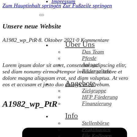
Impressum
Zum Hauptinhalt springen
Zur Fußzeile springen
Unsere neue Website
A1982_wp_PtR
·
8. Oktober 2021
·
0 Kommentare
Über Uns
Das Team
Pferde
Anlage
Lorem ipsum dolor sit amet, consetetur sadipscing elitr,
Bildergalerie
sed diam nonumy eirmod tempor invidunt ut labore et
dolore magna aliquyam erat, sed diam voluptua. At vero
Angebote
eos et accusam et justo duo dolores et ea rebum.
Zielgruppe
HFP Förderung
A1982_wp_PtR
Finanzierung
Info
Stellenbörse
Praktikanten
Für Kollegen